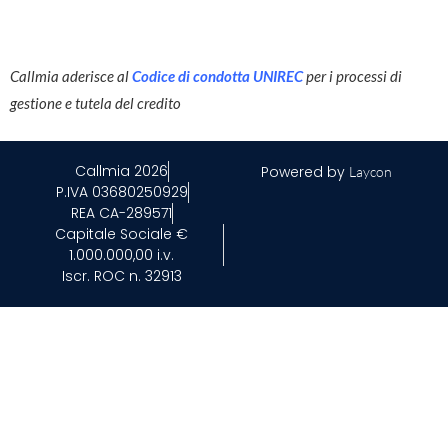
Callmia aderisce al
Codice di condotta UNIREC
per i processi di
gestione e tutela del credito
Callmia 2026
Powered by
Laycon
P.IVA 03680250929
REA CA-289571
Capitale Sociale €
1.000.000,00 i.v.
Iscr. ROC n. 32913