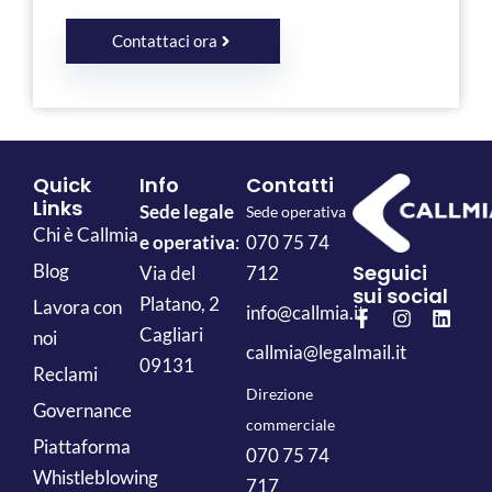
Contattaci ora
Quick
Info
Contatti
Links
Sede legale
Sede operativa
Chi è Callmia
e operativa
:
070 75 74
Blog
Seguici
Via del
712
sui social
Platano, 2
Lavora con
info@callmia.it
Cagliari
noi
callmia@legalmail.it
09131
Reclami
Direzione
Governance
commerciale
Piattaforma
070 75 74
Whistleblowing
717