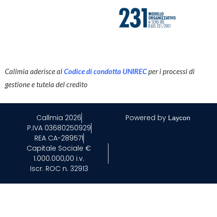
Callmia aderisce al
Codice di condotta UNIREC
per i processi di
gestione e tutela del credito
Callmia 2026
Powered by
Laycon
P.IVA 03680250929
REA CA-289571
Capitale Sociale €
1.000.000,00 i.v.
Iscr. ROC n. 32913