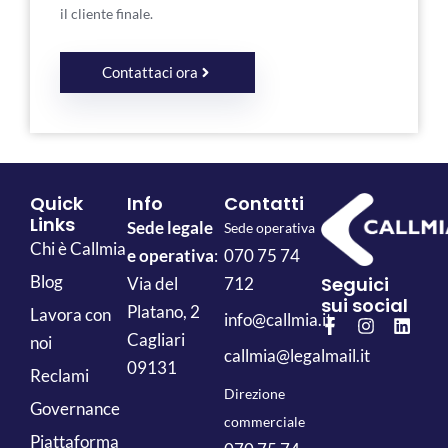
il cliente finale.
Contattaci ora
Quick
Info
Contatti
Links
Sede legale
Sede operativa
Chi è Callmia
e operativa
:
070 75 74
Blog
Seguici
Via del
712
sui social
Platano, 2
Lavora con
info@callmia.it
Cagliari
noi
callmia@legalmail.it
09131
Reclami
Direzione
Governance
commerciale
Piattaforma