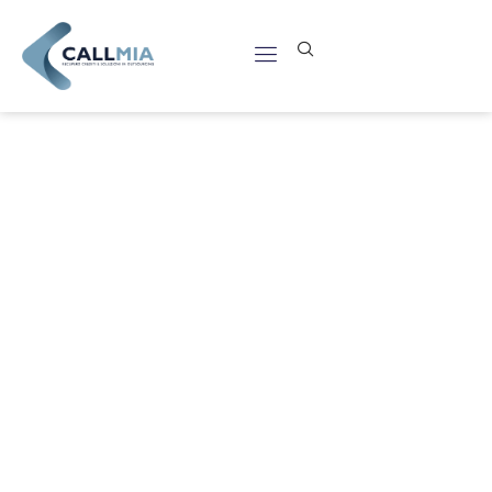
Sovraindebitame
del
consumatore:
procedure e
piano di
ristrutturazione