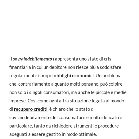
dei debiti
Callmia
Blog
Sovraindebitamento del consumatore: procedure e piano di ristr
Il
sovraindebitamento
rappresenta uno stato di crisi
finanziaria in cui un debitore non riesce più a soddisfare
regolarmente i propri
obblighi economici
. Un problema
che, contrariamente a quanto molti pensano, può colpire
non solo i singoli consumatori, ma anche le piccole e medie
imprese. Così come ogni altra situazione legata al mondo
di
recupero crediti
, è chiaro che lo stato di
sovraindebitamento del consumatore è molto delicato e
particolare, tanto da richiedere strumenti e procedure
adeguati a essere gestito in modo ottimale.